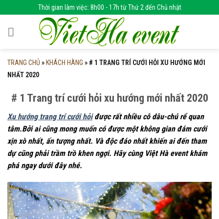
Skip
Thời gian làm việc: 8h00 - 17h từ Thứ 2 đến Chủ nhật
to
content
TRANG CHỦ
»
KHÁCH HÀNG
»
# 1 TRANG TRÍ CƯỚI HỎI XU HƯỚNG MỚI
NHẤT 2020
# 1 Trang trí cưới hỏi xu hướng mới nhất 2020
Xu hướng trang trí cưới hỏi
được rất nhiều cô dâu-chú rể quan
tâm.Bởi ai cũng mong muốn có được một không gian đám cưới
xịn xò nhất, ấn tượng nhất. Và độc đáo nhất khiến ai đến tham
dự cũng phải trầm trồ khen ngợi. Hãy cùng Việt Hà event khám
phá ngay dưới đây nhé.