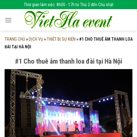
Skip
Thời gian làm việc: 8h00 - 17h từ Thứ 2 đến Chủ nhật
to
content
TRANG CHỦ
»
DỊCH VỤ
»
THIẾT BỊ SỰ KIỆN
»
#1 CHO THUÊ ÂM THANH LOA
ĐÀI TẠI HÀ NỘI
#1 Cho thuê âm thanh loa đài tại Hà Nội