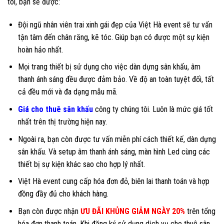
tôi, bạn sẽ được:
Đội ngũ nhân viên trai xinh gái đẹp của Việt Hà event sẽ tư vấn
tận tâm đến chân răng, kẽ tóc. Giúp bạn có được một sự kiện
hoàn hảo nhất.
Mọi trang thiết bị sử dụng cho việc dàn dựng sân khấu, âm
thanh ánh sáng đều được đảm bảo. Về độ an toàn tuyệt đối, tất
cả đều mới và đa dạng mẫu mã.
Giá cho thuê sân khấu
công ty chúng tôi. Luôn là mức giá tốt
nhất trên thị trường hiện nay.
Ngoài ra, bạn còn được tư vấn miễn phí cách thiết kế, dàn dựng
sân khấu. Và setup âm thanh ánh sáng, màn hình Led cùng các
thiết bị sự kiện khác sao cho hợp lý nhất.
Việt Hà event cung cấp hóa đơn đỏ, biên lai thanh toán và hợp
đồng đầy đủ cho khách hàng.
Bạn còn được nhận
ƯU ĐÃI KHỦNG GIẢM NGÀY 20%
trên tổng
hóa đơn thanh toán. Khi đăng ký sử dụng dịch vụ cho thuê sân