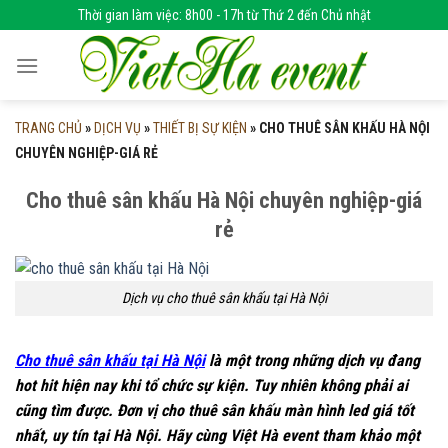
Skip
Thời gian làm việc: 8h00 - 17h từ Thứ 2 đến Chủ nhật
to
content
TRANG CHỦ
»
DỊCH VỤ
»
THIẾT BỊ SỰ KIỆN
»
CHO THUÊ SÂN KHẤU HÀ NỘI
CHUYÊN NGHIỆP-GIÁ RẺ
Cho thuê sân khấu Hà Nội chuyên nghiệp-giá
rẻ
Dịch vụ cho thuê sân khấu tại Hà Nội
Cho thuê sân khấu tại Hà Nội
là một trong những dịch vụ đang
hot hit hiện nay khi tổ chức sự kiện. Tuy nhiên không phải ai
cũng tìm được. Đơn vị cho thuê sân khấu màn hình led giá tốt
nhất, uy tín tại Hà Nội. Hãy cùng Việt Hà event tham khảo một