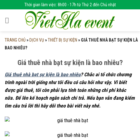
Skip
Thời gian làm việc: 8h00 - 17h từ Thứ 2 đến Chủ nhật
to
content
TRANG CHỦ
»
DỊCH VỤ
»
THIẾT BỊ SỰ KIỆN
»
GIÁ THUÊ NHÀ BẠT SỰ KIỆN LÀ
BAO NHIÊU?
Giá thuê nhà bạt sự kiện là bao nhiêu?
Giá thuê nhà bạt sự kiện là bao nhiêu
? Chắc ai tổ chức chương
trình ngoài trời giống như tôi đều có câu hỏi như vậy. Vì biết
được giá thuê, tôi còn phải lựa tính toán những chi phí khác
nữa. Để lên kế hoạch ngân sách chi trả. Nếu bạn vẫn đang kiếm
tìm câu trả lời thì hãy dõi theo bài viết này nhé.