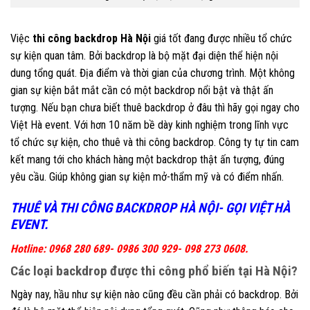
Việc
thi công backdrop Hà Nội
giá tốt đang được nhiều tổ chức
sự kiện quan tâm. Bởi backdrop là bộ mặt đại diện thể hiện nội
dung tổng quát. Địa điểm và thời gian của chương trình. Một không
gian sự kiện bắt mắt cần có một backdrop nổi bật và thật ấn
tượng. Nếu bạn chưa biết thuê backdrop ở đâu thì hãy gọi ngay cho
Việt Hà event. Với hơn 10 năm bề dày kinh nghiệm trong lĩnh vực
tổ chức sự kiện, cho thuê và thi công backdrop. Công ty tự tin cam
kết mang tới cho khách hàng một backdrop thật ấn tượng, đúng
yêu cầu. Giúp không gian sự kiện mở-thẩm mỹ và có điểm nhấn.
THUÊ VÀ THI CÔNG BACKDROP HÀ NỘI- GỌI VIỆT HÀ
EVENT.
Hotline: 0968 280 689- 0986 300 929- 098 273 0608.
Các loại backdrop được thi công phổ biến tại Hà Nội?
Ngày nay, hầu như sự kiện nào cũng đều cần phải có backdrop. Bởi