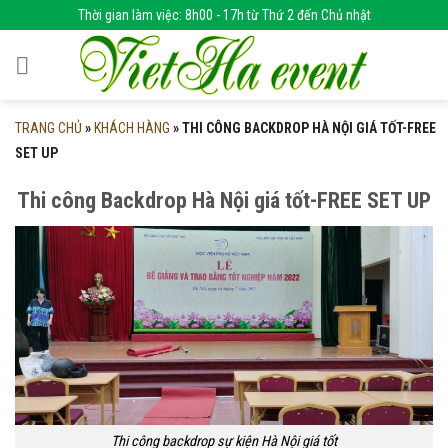
Skip
Thời gian làm việc: 8h00 - 17h từ Thứ 2 đến Chủ nhật
to
content
TRANG CHỦ
»
KHÁCH HÀNG
»
THI CÔNG BACKDROP HÀ NỘI GIÁ TỐT-FREE
SET UP
Thi công Backdrop Hà Nội giá tốt-FREE SET UP
Thi công backdrop sự kiện Hà Nội giá tốt