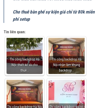
Cho thuê bàn ghế sự kiện giá chỉ từ 80k miễn
phí setup
Tin liên quan:
Thi công backdrop Hà
Thi công backdrop Hà
Nội- thiết kế và cho
Nội-nhận làm khung
thuê…
backdrop…
Thi công backdrop Hà Nội
Thi công backdrop giá rẻ,