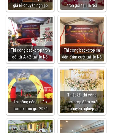
giá rẻ-chuyên nghiệp
trọn gói tại Hà Nội
Thi công backdrop trọn
Thi công backdrop sự
gói từ A->Z tại Hà Nội
kiện-đám cưới tại Hà Nội
Thiết kế, thi công
Thi công cổng chào
backdrop đám cưới
fomex trọn gói 2024
chuyên nghiệp