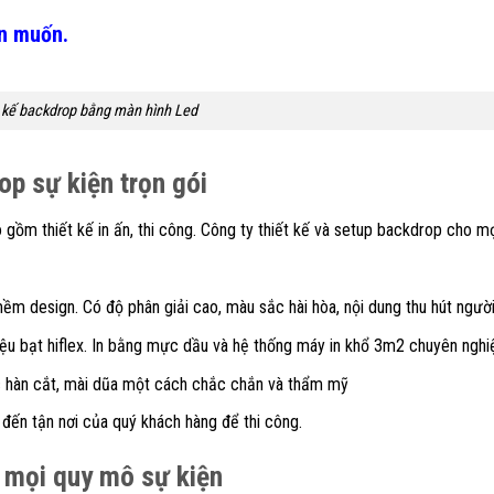
ạn muốn.
 kế backdrop bằng màn hình Led
op sự kiện trọn gói
 gồm thiết kế in ấn, thi công. Công ty thiết kế và setup backdrop cho mọ
 mềm design. Có độ phân giải cao, màu sắc hài hòa, nội dung thu hút ngườ
liệu bạt hiflex. In bằng mực dầu và hệ thống máy in khổ 3m2 chuyên nghi
c hàn cắt, mài dũa một cách chắc chắn và thẩm mỹ
ẽ đến tận nơi của quý khách hàng để thi công.
i mọi quy mô sự kiện