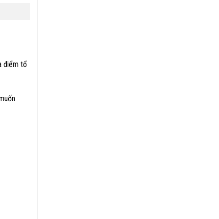
a điểm tổ
 muốn