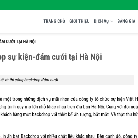
TRANG CHỦ
GIỚI THIỆU
DỊCH VỤ
BẢNG GIÁ
M CƯỚI TẠI HÀ NỘI
p sự kiện-đám cưới tại Hà Nội
uê và thi công backdrop đám cưới
là một trong những dịch vụ mũi nhọn của công ty tổ chức sự kiện Việt H
g trình quy mô lớn nhỏ khác nhau trên địa bàn Hà Nội. Cùng với đội ngũ
 khách hàng một backdrop với thiết kế ấn tượng, bắt mắt. Và thật thu hú
 in ấn bạt Backdrop với nhiều chất liệu khác nhau. Bên cạnh đó, công t