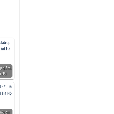
 giá rẻ,
à Nội
hấu-thi