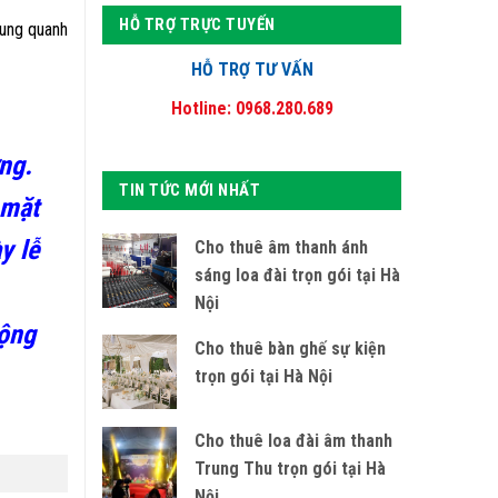
HỖ TRỢ TRỰC TUYẾN
xung quanh
HỖ TRỢ TƯ VẤN
Hotline: 0968.280.689
ựng.
TIN TỨC MỚI NHẤT
 mặt
y lễ
Cho thuê âm thanh ánh
sáng loa đài trọn gói tại Hà
Nội
cộng
Cho thuê bàn ghế sự kiện
trọn gói tại Hà Nội
Cho thuê loa đài âm thanh
Trung Thu trọn gói tại Hà
Nội