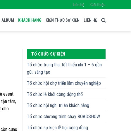
Liên hệ
Giới thiệu
ALBUM
KHÁCH HÀNG
KIẾN THỨC SỰ KIỆN
LIÊN HỆ
TỔ CHỨC SỰ KIỆN
Tổ chức trung thu, tết thiếu nhi 1 – 6 gần
gũi, sáng tạo
Tổ chức hội chợ triển lãm chuyên nghiệp
à event.
Tổ chức lễ khởi công động thổ
 tận tâm,
Tổ chức hội nghị tri ân khách hàng
t cho
Tổ chức chương trình chạy ROADSHOW
Tổ chức sự kiện lễ hội cộng đồng
y còn cung