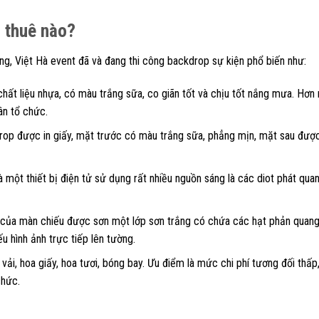
 thuê nào?
ng, Việt Hà event đã và đang thi công backdrop sự kiện phổ biến như:
 chất liệu nhựa, có màu trắng sữa, co giãn tốt và chịu tốt nắng mưa. Hơn 
ân tổ chức.
kdrop được in giấy, mặt trước có màu trắng sữa, phẳng mịn, mặt sau đượ
là một thiết bị điện tử sử dụng rất nhiều nguồn sáng là các diot phát qua
 của màn chiếu được sơn một lớp sơn trắng có chứa các hạt phản quang
u hình ảnh trực tiếp lên tường.
à vải, hoa giấy, hoa tươi, bóng bay. Ưu điểm là mức chi phí tương đối thấp
chức.