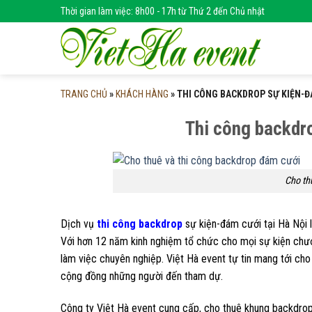
Skip
Thời gian làm việc: 8h00 - 17h từ Thứ 2 đến Chủ nhật
to
content
TRANG CHỦ
»
KHÁCH HÀNG
»
THI CÔNG BACKDROP SỰ KIỆN-ĐÁ
Thi công backdro
Cho th
Dịch vụ
thi công backdrop
sự kiện-đám cưới tại Hà Nội 
Với hơn 12 năm kinh nghiệm tổ chức cho mọi sự kiện chươn
làm việc chuyên nghiệp. Việt Hà event tự tin mang tới cho
cộng đồng những người đến tham dự.
Công ty Việt Hà event cung cấp, cho thuê khung backdrop,