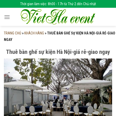
Skip
Thời gian làm việc: 8h00 - 17h từ Thứ 2 đến Chủ nhật
to
content
TRANG CHỦ
»
KHÁCH HÀNG
»
THUÊ BÀN GHẾ SỰ KIỆN HÀ NỘI-GIÁ RẺ-GIAO
NGAY
Thuê bàn ghế sự kiện Hà Nội-giá rẻ-giao ngay