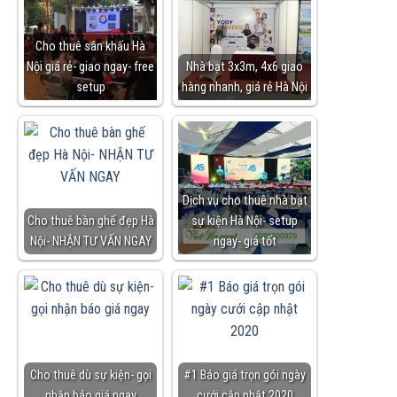
Cho thuê sân khấu Hà
Nội giá rẻ- giao ngay- free
Nhà bạt 3x3m, 4x6 giao
setup
hàng nhanh, giá rẻ Hà Nội
Dịch vụ cho thuê nhà bạt
Cho thuê bàn ghế đẹp Hà
sự kiện Hà Nội- setup
Nội- NHẬN TƯ VẤN NGAY
ngay- giá tốt
Cho thuê dù sự kiện- gọi
#1 Báo giá trọn gói ngày
nhận báo giá ngay
cưới cập nhật 2020