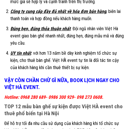
mức giá sẽ hợp lý và cạnh tranh trên thị trường.
Công ty cung cấp đầy đủ nhất về hóa đơn bán hàng
, biên lai
thanh toán và hợp đồng nếu khách hàng muốn.
Đúng hẹn, đúng thỏa thuận nhất
: Đội ngũ nhân viên Việt Hà
event giao bàn ghế nhanh nhất, đúng hẹn, đúng mẫu mã và đúng
yêu cầu.
UY tín nhất
: với hơn 13 năm bề dày kinh nghiệm tổ chức sự
kiện, cho thuê bàn ghế. Việt HÀ event tự tin là đối tác tin cậy
của khách hàng khi cần thuê thiết bị sự kiện.
VẬY CÒN CHẦN CHỪ GÌ NỮA, BOOK LỊCH NGAY CHO
VIỆT HÀ EVENT.
Hotline: 0968 280 689- 0986 300 929- 098 273 0608.
TOP 12 mẫu bàn ghế sự kiện được Việt HÀ event cho
thuê phổ biến tại Hà Nội
Để hỗ trợ tối đa nhu cầu sử dụng của khách hàng khi tổ chức sự