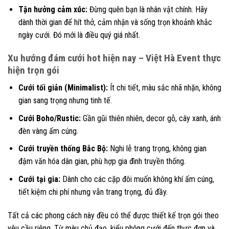
Tận hưởng cảm xúc:
Đừng quên bạn là nhân vật chính. Hãy
dành thời gian để hít thở, cảm nhận và sống trọn khoảnh khắc
ngày cưới. Đó mới là điều quý giá nhất.
Xu hướng đám cưới hot hiện nay – Việt Hà Event thực
hiện trọn gói
Cưới tối giản (Minimalist):
Ít chi tiết, màu sắc nhã nhặn, không
gian sang trọng nhưng tinh tế.
Cưới Boho/Rustic:
Gần gũi thiên nhiên, decor gỗ, cây xanh, ánh
đèn vàng ấm cúng.
Cưới truyền thống Bắc Bộ:
Nghi lễ trang trọng, không gian
đậm văn hóa dân gian, phù hợp gia đình truyền thống.
Cưới tại gia:
Dành cho các cặp đôi muốn không khí ấm cúng,
tiết kiệm chi phí nhưng vẫn trang trọng, đủ đầy.
Tất cả các phong cách này đều có thể được thiết kế trọn gói theo
yêu cầu riêng. Từ màu chủ đạo, kiểu phông cưới đến thực đơn và