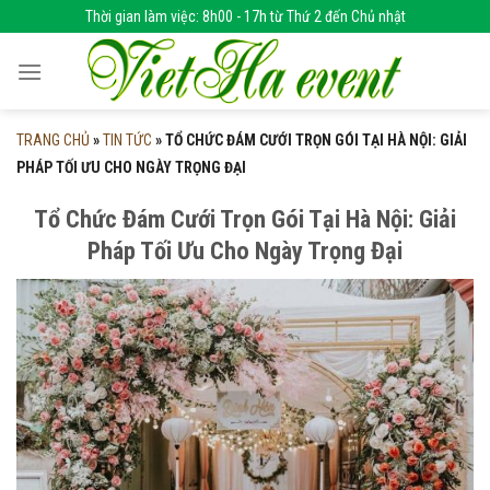
Skip
Thời gian làm việc: 8h00 - 17h từ Thứ 2 đến Chủ nhật
to
content
TRANG CHỦ
»
TIN TỨC
»
TỔ CHỨC ĐÁM CƯỚI TRỌN GÓI TẠI HÀ NỘI: GIẢI
PHÁP TỐI ƯU CHO NGÀY TRỌNG ĐẠI
Tổ Chức Đám Cưới Trọn Gói Tại Hà Nội: Giải
Pháp Tối Ưu Cho Ngày Trọng Đại