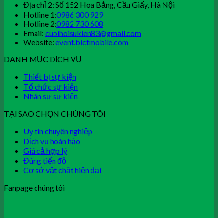
Địa chỉ 2: Số 152 Hoa Bằng, Cầu Giấy, Hà Nội
Hotline 1:
0986 300 929
Hotline 2:
0982 730 608
Email:
cuoihoisukien83@gmail.com
Website:
event.bictmobile.com
DANH MỤC DỊCH VỤ
Thiết bị sự kiện
Tổ chức sự kiện
Nhân sự sự kiện
TẠI SAO CHỌN CHÚNG TÔI
Uy tín chuyên nghiệp
Dịch vụ hoàn hảo
Giá cả hợp lý
Đúng tiến độ
Cơ sở vật chật hiện đại
Fanpage chúng tôi