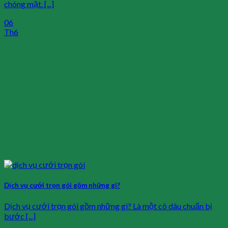
chóng mặt. [...]
06
Th6
Dịch vụ cưới trọn gói gồm những gì?
Dịch vụ cưới trọn gói gồm những gì? Là một cô dâu chuẩn bị
bước [...]