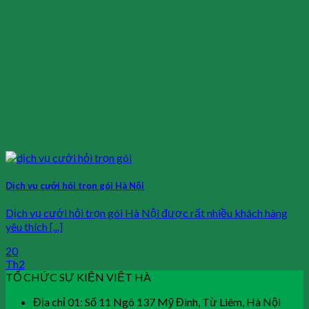
Dịch vụ cưới hỏi trọn gói Hà Nội
Dịch vụ cưới hỏi trọn gói Hà Nội được rất nhiều khách hàng
yêu thích [...]
20
Th2
TỔ CHỨC SỰ KIỆN VIỆT HÀ
Địa chỉ 01: Số 11 Ngõ 137 Mỹ Đình, Từ Liêm, Hà Nội