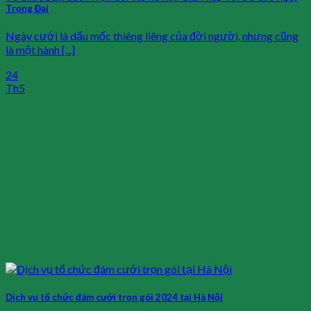
Trọng Đại
Ngày cưới là dấu mốc thiêng liêng của đời người, nhưng cũng
là một hành [...]
24
Th5
Dịch vụ tổ chức đám cưới trọn gói 2024 tại Hà Nội