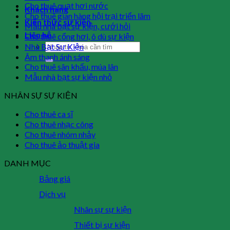
Cho thuê quạt hơi nước
Khách hàng
Cho thuê gian hàng hội trại triển lãm
Kiến thức sự kiện
Mẫu nhà bạt sự kiện, cưới hỏi
Liên hệ
Cho thuê cổng hơi, ô dù sự kiện
Nhà Bạt Sự Kiện
Âm thanh ánh sáng
Cho thuê sân khấu, múa lân
Mẫu nhà bạt sự kiện nhỏ
NHÂN SỰ SỰ KIỆN
Cho thuê ca sĩ
Cho thuê nhạc công
Cho thuê nhóm nhảy
Cho thuê ảo thuật gia
DANH MỤC
Bảng giá
Dịch vụ
Nhân sự sự kiện
Thiết bị sự kiện