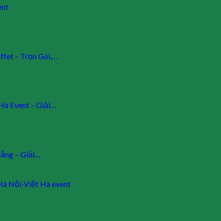
ent
fet – Trọn Gói,…
 Hà Event – Giải…
giảng – Giải…
 Hà Nội-Việt Hà event