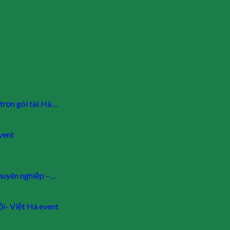
 trọn gói tại Hà…
vent
chuyên nghiệp –…
i- Việt Hà event