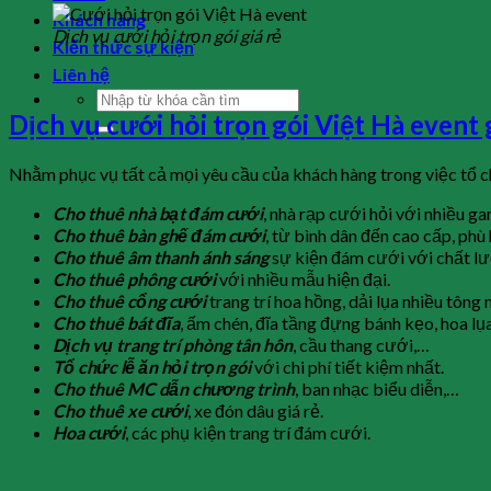
Khách hàng
Dịch vụ cưới hỏi trọn gói giá rẻ
Kiến thức sự kiện
Liên hệ
Dịch vụ cưới hỏi trọn gói Việt Hà even
Nhằm phục vụ tất cả mọi yêu cầu của khách hàng trong việc tổ c
Cho thuê nhà bạt đám cưới
, nhà rạp cưới hỏi với nhiều g
Cho thuê bàn ghế đám cưới
, từ bình dân đến cao cấp, phù 
Cho thuê âm thanh ánh sáng
sự kiện đám cưới với chất lư
Cho thuê phông cưới
với nhiều mẫu hiện đại.
Cho thuê cổng cưới
trang trí hoa hồng, dải lụa nhiều tôn
Cho thuê bát đĩa
, ấm chén, đĩa tầng đựng bánh kẹo, hoa lụ
Dịch vụ trang trí phòng tân hôn
, cầu thang cưới,…
Tổ chức lễ ăn hỏi trọn gói
với chi phí tiết kiệm nhất.
Cho thuê MC dẫn chương trình
, ban nhạc biểu diễn,…
Cho thuê xe cưới
, xe đón dâu giá rẻ.
Hoa cưới
, các phụ kiện trang trí đám cưới.