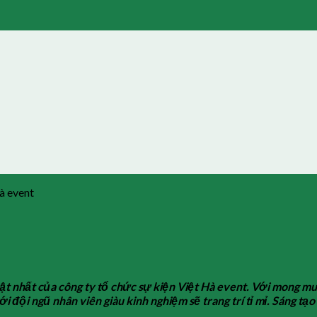
à event
 bật nhất của công ty tổ chức sự kiện Việt Hà event. Với mong 
i đội ngũ nhân viên giàu kinh nghiệm sẽ trang trí tỉ mỉ. Sáng tạo