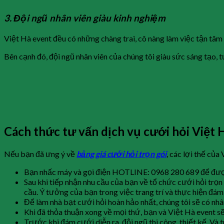
3.
Đội ngũ nhân viên giàu kinh nghiệm
Việt Hà event đều có những chàng trai, cô nàng làm việc tận tâm 
Bên cạnh đó, đội ngũ nhân viên của chúng tôi giàu sức sáng tạo, t
Cách thức tư vấn dịch vụ cưới hỏi Việt 
Nếu bạn đã ưng ý về
bảng giá cưới hỏi trọn gói
, các lợi thế củ
Bạn nhấc máy và gọi điện HOTLINE: 0968 280 689 để đượ
Sau khi tiếp nhận nhu cầu của bạn về tổ chức cưới hỏi trọn
cầu. Ý tưởng của bạn trong việc trang trí và thực hiện đám
Để làm nhà bạt cưới hỏi hoàn hảo nhất, chúng tôi sẽ có nhân
Khi đã thỏa thuận xong về mọi thứ, bạn và Việt Hà event sẽ
Trước khi đám cưới diễn ra, đội ngũ thi công, thiết kế. Và 