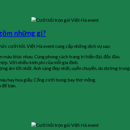
t gồm những gì?
hức cưới hỏi. Việt Hà event cung cấp những dịch vụ sau:
am màu khác nhau. Cùng phong cách trang trí hiện đại, độc đáo.
hợp. Với nhiều kinh phí của mỗi gia đình.
ợng âm tốt nhất. Ánh sáng đẹp nhất, uyển chuyển, du dương trong
g màu hay hoa giấy. Cổng cưới bong bay thơ mộng.
a để bàn.