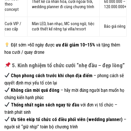
Thiết kế cá nhân hóa, cưới ngoài trời,
60.000.000 –
theo
wedding planner đi cùng chương trình
120.000.000+
concept
Cưới VIP /
Màn LED, ban nhạc, MC song ngữ, tiệc
Báo giá riêng
cao cấp
cưới thiết kế riêng tại villa/resort
Đặt sớm >60 ngày được
ưu đãi giảm 10–15%
và tặng thêm
hoa cưới / quay drone
5. Kinh nghiệm tổ chức cưới “nhẹ đầu – đẹp lòng”
Chọn phong cách trước khi chọn địa điểm
– phong cách sẽ
quyết định mọi yếu tố còn lại
Không cần mời quá đông
– hãy mời đúng người bạn muốn họ
chứng kiến hạnh phúc
Thống nhất ngân sách ngay từ đầu
với đơn vị tổ chức –
tránh phát sinh
Ưu tiên ekip tổ chức có điều phối viên (wedding planner)
–
người sẽ “giữ nhịp” toàn bộ chương trình