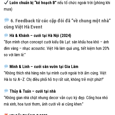
Luôn chuẩn bị “kế hoạch B”
nếu tổ chức ngoài trời (phòng khi
mưa)
6. Feedback từ các cặp đôi đã “về chung một nhà”
cùng Việt Hà Event
Hà & Khánh – cưới tại Hà Nội (2024)
“Bọn mình chọn concept cưới kiểu Đà Lạt: sân khấu hoa khô – ánh
đèn vàng – nhạc acoustic. Việt Hà làm quá ưng, tiết kiệm hơn 20%
so với làm lẻ.”
Minh & Linh – cưới sân vườn tại Gia Lâm
“Không thích nhà hàng nên tụi mình cưới ngoài trời ấm cúng. Việt
Hà lo từ A–Z. Chị điều phối hỗ trợ rất sát, không trễ một phút!”
Thủy & Tuấn – cưới tại nhà
“Không gian nhà chật nhưng decor vẫn cực kỳ đẹp. Cổng hoa nhỏ
mà xinh, hoa tươi thơm, ảnh cưới về ai cũng khen.”