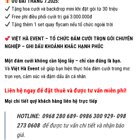
ƯU ĐÃI THÁNG 7.2025:
Tặng hoa cưới và backdrop mini khi đặt gói từ 30 triệu
Free phí điều phối cưới trị giá 3.000.000đ
Tặng thêm 1 set quay flycam nếu tổ chức ngoài trời
VIỆT HÀ EVENT – TỔ CHỨC ĐÁM CƯỚI TRỌN GÓI CHUYÊN
NGHIỆP – GHI DẤU KHOẢNH KHẮC HẠNH PHÚC
Một đám cưới không cần lộng lẫy – chỉ cần đúng là bạn.
Và
Việt Hà Event
sẽ giúp bạn hiện thực hóa đám cưới trong mơ:
trọn vẹn, cảm xúc và đậm dấu ấn cá nhân.
Liên hệ ngay để đặt thuê và được tư vấn miễn phí!
Mọi chi tiết quý khách hàng liên hệ trực tiếp
HOTLINE: 0968 280 689- 0986 300 929- 098
273 0608
để được tư vấn chi tiết và nhận báo
giá.