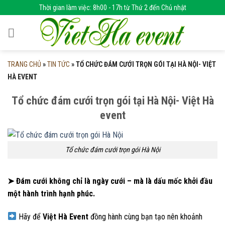
Skip
Thời gian làm việc: 8h00 - 17h từ Thứ 2 đến Chủ nhật
to
content
TRANG CHỦ
»
TIN TỨC
»
TỔ CHỨC ĐÁM CƯỚI TRỌN GÓI TẠI HÀ NỘI- VIỆT
HÀ EVENT
Tổ chức đám cưới trọn gói tại Hà Nội- Việt Hà
event
Tổ chức đám cưới trọn gói Hà Nội
➤
Đám cưới không chỉ là ngày cưới – mà là dấu mốc khởi đầu
một hành trình hạnh phúc.
Hãy để
Việt Hà Event
đồng hành cùng bạn tạo nên khoảnh