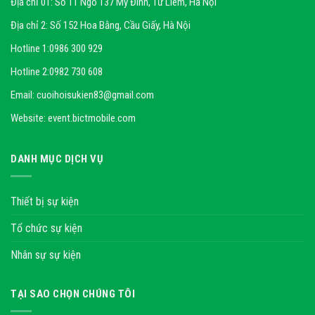
Địa chỉ 01: Số 11 Ngõ 137 Mỹ Đình, Từ Liêm, Hà Nội
Địa chỉ 2: Số 152 Hoa Bằng, Cầu Giấy, Hà Nội
Hotline 1:
0986 300 929
Hotline 2:
0982 730 608
Email:
cuoihoisukien83@gmail.com
Website:
event.bictmobile.com
DANH MỤC DỊCH VỤ
Thiết bị sự kiện
Tổ chức sự kiện
Nhân sự sự kiện
TẠI SAO CHỌN CHÚNG TÔI