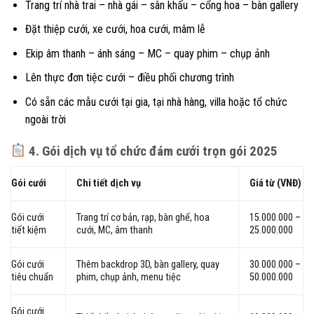
Trang trí nhà trai – nhà gái – sân khấu – cổng hoa – bàn gallery
Đặt thiệp cưới, xe cưới, hoa cưới, mâm lễ
Ekip âm thanh – ánh sáng – MC – quay phim – chụp ảnh
Lên thực đơn tiệc cưới – điều phối chương trình
Có sẵn các mẫu cưới tại gia, tại nhà hàng, villa hoặc tổ chức
ngoài trời
4. Gói dịch vụ tổ chức đám cưới trọn gói 2025
Gói cưới
Chi tiết dịch vụ
Giá từ (VNĐ)
Gói cưới
Trang trí cơ bản, rạp, bàn ghế, hoa
15.000.000 –
tiết kiệm
cưới, MC, âm thanh
25.000.000
Gói cưới
Thêm backdrop 3D, bàn gallery, quay
30.000.000 –
tiêu chuẩn
phim, chụp ảnh, menu tiệc
50.000.000
Gói cưới