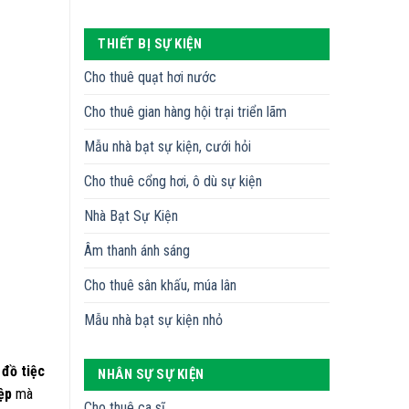
THIẾT BỊ SỰ KIỆN
Cho thuê quạt hơi nước
Cho thuê gian hàng hội trại triển lãm
Mẫu nhà bạt sự kiện, cưới hỏi
Cho thuê cổng hơi, ô dù sự kiện
Nhà Bạt Sự Kiện
Âm thanh ánh sáng
Cho thuê sân khấu, múa lân
Mẫu nhà bạt sự kiện nhỏ
 đồ tiệc
NHÂN SỰ SỰ KIỆN
ệp
mà
Cho thuê ca sĩ