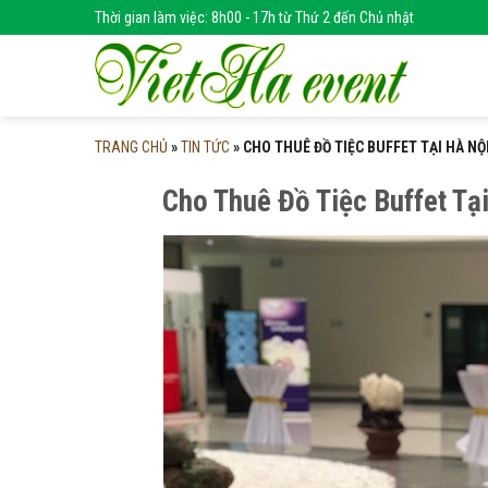
Skip
Thời gian làm việc: 8h00 - 17h từ Thứ 2 đến Chủ nhật
to
content
TRANG CHỦ
»
TIN TỨC
»
CHO THUÊ ĐỒ TIỆC BUFFET TẠI HÀ NỘ
Cho Thuê Đồ Tiệc Buffet Tại