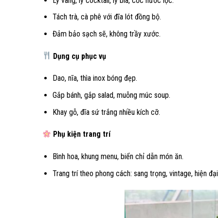
Ly vang, ly cocktail, ly bia, cốc nước lọc.
Tách trà, cà phê với đĩa lót đồng bộ.
Đảm bảo sạch sẽ, không trầy xước.
Dụng cụ phục vụ
Dao, nĩa, thìa inox bóng đẹp.
Gắp bánh, gắp salad, muỗng múc soup.
Khay gỗ, đĩa sứ trắng nhiều kích cỡ.
Phụ kiện trang trí
Bình hoa, khung menu, biển chỉ dẫn món ăn.
Trang trí theo phong cách: sang trọng, vintage, hiện đại