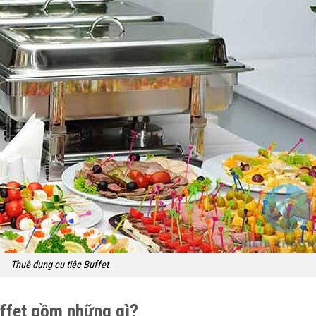
Thuê dụng cụ tiệc Buffet
buffet gồm những gì?