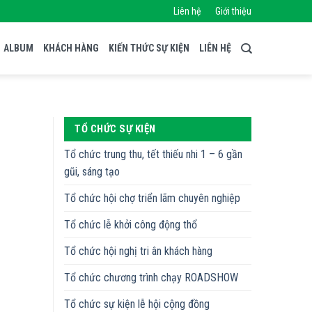
Liên hệ
Giới thiệu
ALBUM
KHÁCH HÀNG
KIẾN THỨC SỰ KIỆN
LIÊN HỆ
TỔ CHỨC SỰ KIỆN
Tổ chức trung thu, tết thiếu nhi 1 – 6 gần
gũi, sáng tạo
Tổ chức hội chợ triển lãm chuyên nghiệp
Tổ chức lễ khởi công động thổ
Tổ chức hội nghị tri ân khách hàng
Tổ chức chương trình chạy ROADSHOW
Tổ chức sự kiện lễ hội cộng đồng