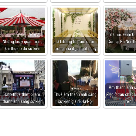
Tổ Chức Đám Cư
Những lưu ý quan trọng
#1 Trang trí đám cưới
Gói Tại Hà Nội: G
khi thuê ô dù sự kiện
trong nhà đẹp ngất ngây
Tối…
Âm thanh ánh s
Cho thuê thiết bị âm
Thuê âm thanh ánh sáng
kiện ở đâu chất l
thanh ánh sáng sự kiện
sự kiện giá rẻ Hà Nội
rẻ?