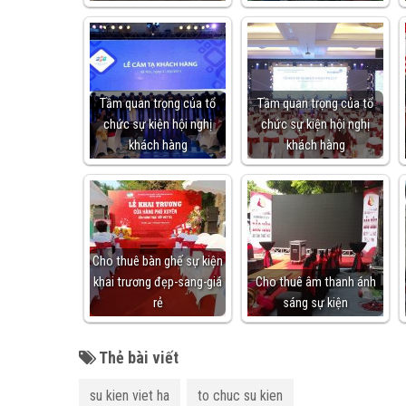
Tầm quan trọng của tổ
Tầm quan trọng của tổ
chức sự kiện hội nghị
chức sự kiện hội nghị
khách hàng
khách hàng
Cho thuê bàn ghế sự kiện
khai trương đẹp-sang-giá
Cho thuê âm thanh ánh
rẻ
sáng sự kiện
Thẻ bài viết
su kien viet ha
to chuc su kien