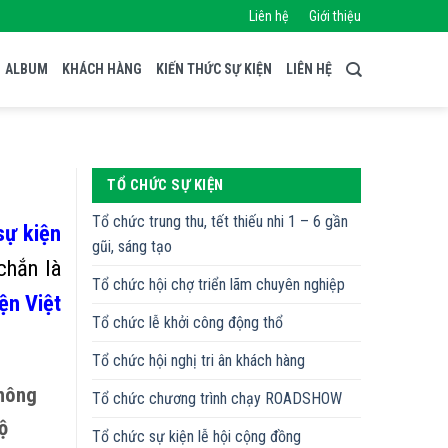
Liên hệ
Giới thiệu
ALBUM
KHÁCH HÀNG
KIẾN THỨC SỰ KIỆN
LIÊN HỆ
TỔ CHỨC SỰ KIỆN
Tổ chức trung thu, tết thiếu nhi 1 – 6 gần
sự
kiện
gũi, sáng tạo
chắn là
Tổ chức hội chợ triển lãm chuyên nghiệp
ện Việt
Tổ chức lễ khởi công động thổ
Tổ chức hội nghị tri ân khách hàng
không
Tổ chức chương trình chạy ROADSHOW
ộ
Tổ chức sự kiện lễ hội cộng đồng