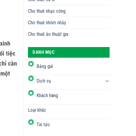
Cho thuê nhạc công
Cho thuê nhóm nhảy
Cho thuê ảo thuật gia
xinh
DANH MỤC
i tiệc
chỉ cần
Bảng giá
 một
Dịch vụ
Khách hàng
Loại khác
Tin tức