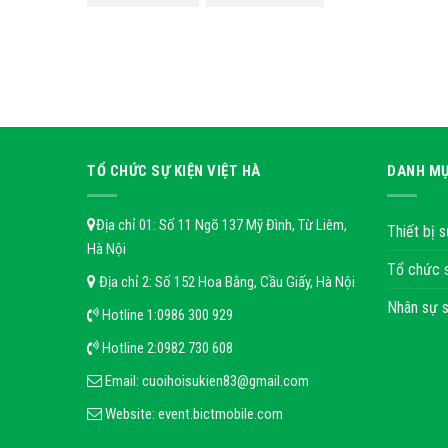
TỔ CHỨC SỰ KIỆN VIỆT HÀ
DANH MỤ
Địa chỉ 01: Số 11 Ngõ 137 Mỹ Đình, Từ Liêm,
Thiết bị s
Hà Nội
Tổ chức 
Địa chỉ 2: Số 152 Hoa Bằng, Cầu Giấy, Hà Nội
Nhân sự s
Hotline 1:
0986 300 929
Hotline 2:
0982 730 608
Email:
cuoihoisukien83@gmail.com
Website:
event.bictmobile.com