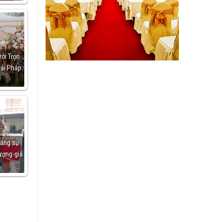
ới Trọn
iải Pháp
áng sự
ượng-giá