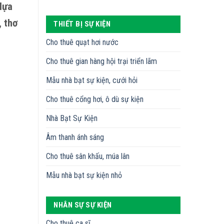
lựa
, thơ
THIẾT BỊ SỰ KIỆN
Cho thuê quạt hơi nước
Cho thuê gian hàng hội trại triển lãm
Mẫu nhà bạt sự kiện, cưới hỏi
Cho thuê cổng hơi, ô dù sự kiện
Nhà Bạt Sự Kiện
Âm thanh ánh sáng
Cho thuê sân khấu, múa lân
Mẫu nhà bạt sự kiện nhỏ
NHÂN SỰ SỰ KIỆN
Cho thuê ca sĩ