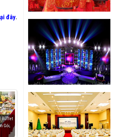
tại đây
.
c Buffet
ọn Gói,