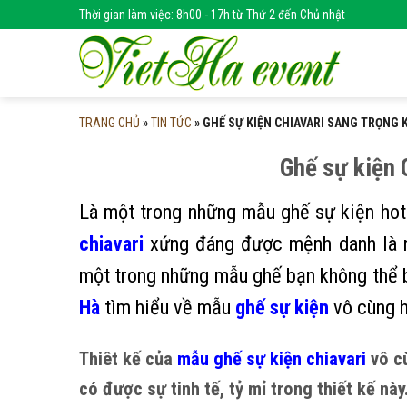
Skip
Thời gian làm việc: 8h00 - 17h từ Thứ 2 đến Chủ nhật
to
content
TRANG CHỦ
»
TIN TỨC
»
GHẾ SỰ KIỆN CHIAVARI SANG TRỌNG 
Ghế sự kiện 
Là một trong những mẫu ghế sự kiện hot 
chiavari
xứng đáng được mệnh danh là nữ
một trong những mẫu ghế bạn không thể b
Hà
tìm hiểu về mẫu
ghế sự kiện
vô cùng h
Thiêt kế của
mẫu ghế sự kiện chiavari
vô cù
có được sự tinh tế, tỷ mỉ trong thiết kế nà