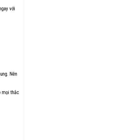
ngay với
hung. Nên
p mọi thắc