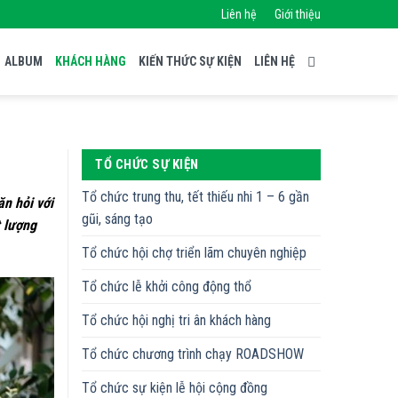
Liên hệ
Giới thiệu
ALBUM
KHÁCH HÀNG
KIẾN THỨC SỰ KIỆN
LIÊN HỆ
TỔ CHỨC SỰ KIỆN
Tổ chức trung thu, tết thiếu nhi 1 – 6 gần
ăn hỏi với
gũi, sáng tạo
 lượng
Tổ chức hội chợ triển lãm chuyên nghiệp
Tổ chức lễ khởi công động thổ
Tổ chức hội nghị tri ân khách hàng
Tổ chức chương trình chạy ROADSHOW
Tổ chức sự kiện lễ hội cộng đồng