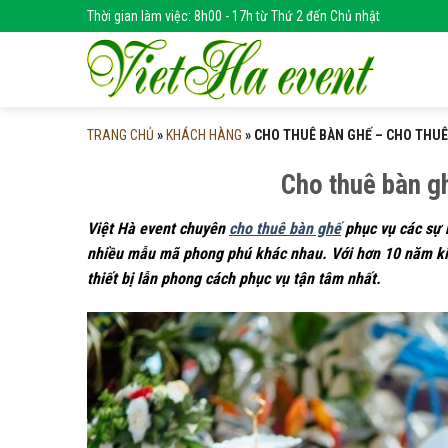
Skip
Thời gian làm việc: 8h00 - 17h từ Thứ 2 đến Chủ nhật
to
content
TRANG CHỦ
»
KHÁCH HÀNG
»
CHO THUÊ BÀN GHẾ – CHO THUÊ
Cho thuê bàn g
Việt Hà event chuyên
cho thuê bàn ghế
phục vụ các sự k
nhiều mẫu mã phong phú khác nhau. Với hơn 10 năm kin
thiết bị lẫn phong cách phục vụ tận tâm nhất.