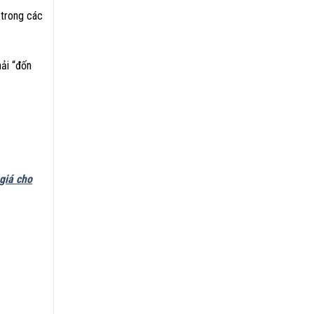
 trong các
hải “đốn
giá cho