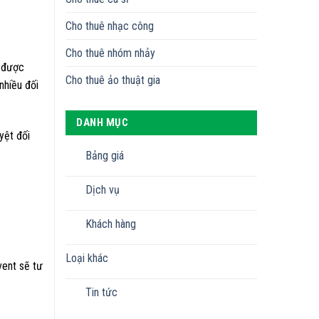
Cho thuê nhạc công
Cho thuê nhóm nhảy
à được
Cho thuê ảo thuật gia
nhiều đối
DANH MỤC
yệt đối
Bảng giá
Dịch vụ
Khách hàng
Loại khác
vent sẽ tư
Tin tức