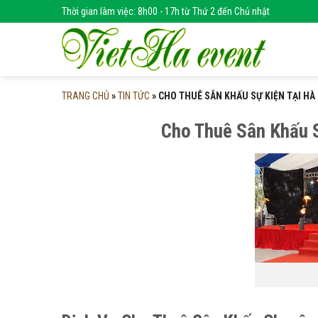
Skip
Thời gian làm việc: 8h00 - 17h từ Thứ 2 đến Chủ nhật
to
content
TRANG CHỦ
»
TIN TỨC
»
CHO THUÊ SÂN KHẤU SỰ KIỆN TẠI HÀ 
Cho Thuê Sân Khấu S