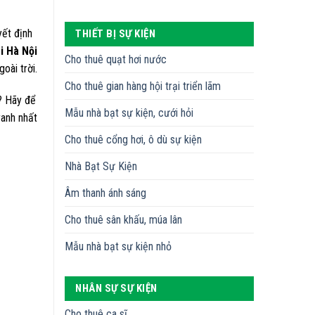
yết định
THIẾT BỊ SỰ KIỆN
i Hà Nội
Cho thuê quạt hơi nước
oài trời.
Cho thuê gian hàng hội trại triển lãm
? Hãy để
Mẫu nhà bạt sự kiện, cưới hỏi
ranh nhất
Cho thuê cổng hơi, ô dù sự kiện
Nhà Bạt Sự Kiện
Âm thanh ánh sáng
Cho thuê sân khấu, múa lân
Mẫu nhà bạt sự kiện nhỏ
NHÂN SỰ SỰ KIỆN
Cho thuê ca sĩ