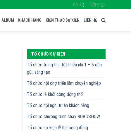
Liên hệ
Giới thiệu
ALBUM
KHÁCH HÀNG
KIẾN THỨC SỰ KIỆN
LIÊN HỆ
TỔ CHỨC SỰ KIỆN
Tổ chức trung thu, tết thiếu nhi 1 – 6 gần
gũi, sáng tạo
Tổ chức hội chợ triển lãm chuyên nghiệp
Tổ chức lễ khởi công động thổ
Tổ chức hội nghị tri ân khách hàng
Tổ chức chương trình chạy ROADSHOW
Tổ chức sự kiện lễ hội cộng đồng