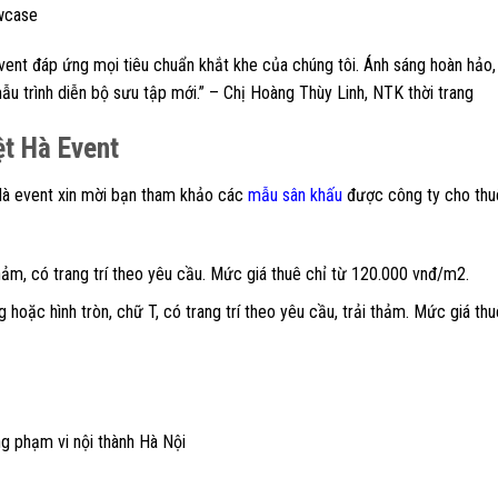
owcase
vent đáp ứng mọi tiêu chuẩn khắt khe của chúng tôi. Ánh sáng hoàn hảo,
ẫu trình diễn bộ sưu tập mới.” – Chị Hoàng Thùy Linh, NTK thời trang
ệt Hà Event
Hà event xin mời bạn tham khảo các
mẫu sân khấu
được công ty cho thu
hảm, có trang trí theo yêu cầu. Mức giá thuê chỉ từ 120.000 vnđ/m2.
hoặc hình tròn, chữ T, có trang trí theo yêu cầu, trải thảm. Mức giá thu
ng phạm vi nội thành Hà Nội