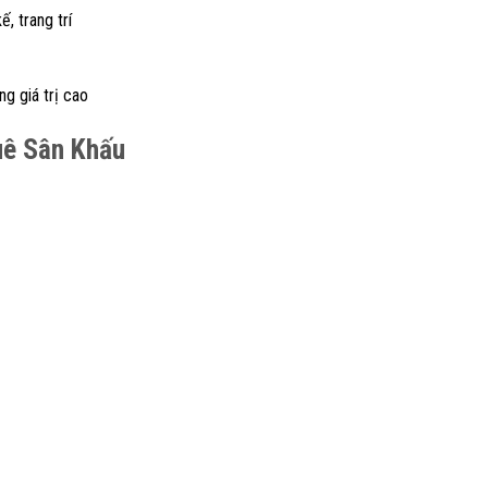
ế, trang trí
g giá trị cao
uê Sân Khấu