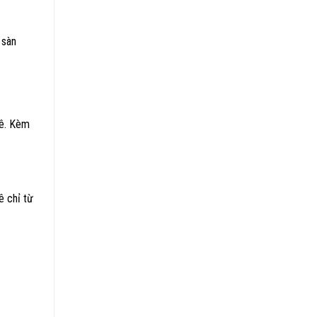
 sàn
ê. Kèm
ê chỉ từ