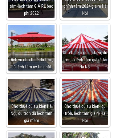
tâm-lệch tâm GIÁ RẺ bao
chính tâm 2024 giá rẻ Hà
phí 2022
Nội
Cho thuê ô dù sự kiện, dù
Dịch vụ cho thuê dù tròn,
tròn, ô lệch tâm giá rẻ tại
dù lệch tâm uy tín nhất
Hà Nội
Cho thuê dù sự kiện Hà
Cho thuê dù sự kiện- dù
Nội, dù tròn dù lệch tâm
tròn, lệch tâm giá rẻ Hà
giá mềm
Nội