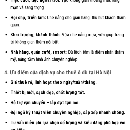
Tiệc cưới, tiệc ngoài trời:
Tạo không gian thoáng mát, lãng
mạn và sang trọng.
Hội chợ, triển lãm:
Che nắng cho gian hàng, thu hút khách tham
quan.
Khai trương, khánh thành:
Vừa che nắng mưa, vừa giúp trang
trí không gian thêm nổi bật.
Nhà hàng, quán café, resort:
Dù lệch tâm là điểm nhấn thẩm
mỹ, nâng tầm hình ảnh chuyên nghiệp.
4. Ưu điểm của dịch vụ cho thuê ô dù tại Hà Nội
Giá thuê rẻ, linh hoạt theo ngày/tuần/tháng.
Thiết bị mới, sạch đẹp, chất lượng tốt.
Hỗ trợ vận chuyển – lắp đặt tận nơi.
Đội ngũ kỹ thuật viên chuyên nghiệp, sắp xếp nhanh chóng.
Tư vấn miễn phí lựa chọn số lượng và kiểu dáng phù hợp với
sự kiện.