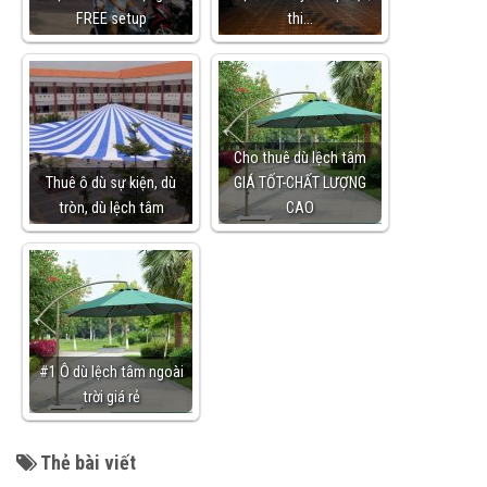
FREE setup
thi…
Cho thuê dù lệch tâm
Thuê ô dù sự kiện, dù
GIÁ TỐT-CHẤT LƯỢNG
tròn, dù lệch tâm
CAO
#1 Ô dù lệch tâm ngoài
trời giá rẻ
Thẻ bài viết