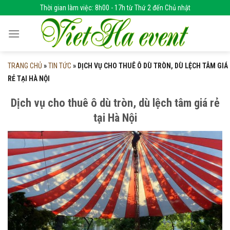
Skip
Thời gian làm việc: 8h00 - 17h từ Thứ 2 đến Chủ nhật
to
content
TRANG CHỦ
»
TIN TỨC
»
DỊCH VỤ CHO THUÊ Ô DÙ TRÒN, DÙ LỆCH TÂM GIÁ
RẺ TẠI HÀ NỘI
Dịch vụ cho thuê ô dù tròn, dù lệch tâm giá rẻ
tại Hà Nội