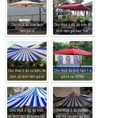
Cho thuê dù tròn lệch
Cho thuê ô dù, dù tròn dù
tâm giá rẻ
lệch tâm giá bao "hời"
Cho thuê ô dù sự kiện, dù
Cho thuê dù lệch tâm 1-6
tròn, dù lệch tâm giá rẻ
giá rẻ tại Hà Nội
Cho thuê ô dù, dù tròn,
Cho thuê ô dù sự kiện-
dù lệch tâm số lượng lớn-
Việt Hà chuyên lắp đặt,