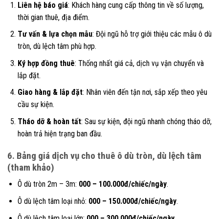
Liên hệ báo giá
: Khách hàng cung cấp thông tin về số lượng,
thời gian thuê, địa điểm.
Tư vấn & lựa chọn mẫu
: Đội ngũ hỗ trợ giới thiệu các mẫu ô dù
tròn, dù lệch tâm phù hợp.
Ký hợp đồng thuê
: Thống nhất giá cả, dịch vụ vận chuyển và
lắp đặt.
Giao hàng & lắp đặt
: Nhân viên đến tận nơi, sắp xếp theo yêu
cầu sự kiện.
Tháo dỡ & hoàn tất
: Sau sự kiện, đội ngũ nhanh chóng tháo dỡ,
hoàn trả hiện trạng ban đầu.
6. Bảng giá dịch vụ cho thuê ô dù tròn, dù lệch tâm
(tham khảo)
Ô dù tròn 2m – 3m:
000 – 100.000đ/chiếc/ngày
.
Ô dù lệch tâm loại nhỏ:
000 – 150.000đ/chiếc/ngày
.
Ô dù lệch tâm loại lớn:
000 – 300.000đ/chiếc/ngày
.