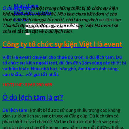
Khách hàng
Ô dù lệch tâm
là một trong những thiết bị tổ chức sự kiện
Kiến thức sự kiện
không thể thiếu ngoài trời. Nếu bạn chưa biết đơn vị cho
thuê ô dù lệch tâm giá tốt nhất, chất lượng dịch
vụ tận tâ
m.
Liên hệ
Thì nhất định phải đọc ngay bài viết này. Việt Hà event sẽ
chia sẻ tất tần tật về ô dù lệch tâm.
Công ty tổ chức sự kiện Việt Hà event
Việt Hà event chuyên cho thuê dù tròn, ô dù lệch tâm. Dù
tổ chức sự kiện ngoài trời, dù 3m đến 26m cùng các thiết bị
sự kiện khác. Như nhà bạt, bàn ghế, âm thanh ánh sáng,
sân khấu,…với giá tốt nhất.
HOTLINE: 0968 280 689
Ô dù lệch tâm là gì?
Dù lệch tâm
là thiết bị được sử dụng nhiều trong các không
gian sự kiện lịch sự, sang trọng và đẳng cấp. Dù lệch tâm có
phần thiết kế với chân đế. Và tán dù được đặt lệch sang một
bên, tán dù và chân đế không cùng nằm trên một đường thẳng.