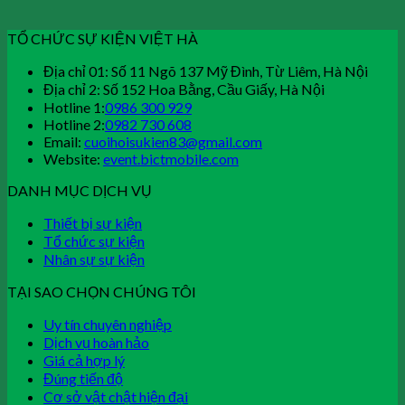
TỔ CHỨC SỰ KIỆN VIỆT HÀ
Địa chỉ 01: Số 11 Ngõ 137 Mỹ Đình, Từ Liêm, Hà Nội
Địa chỉ 2: Số 152 Hoa Bằng, Cầu Giấy, Hà Nội
Hotline 1:
0986 300 929
Hotline 2:
0982 730 608
Email:
cuoihoisukien83@gmail.com
Website:
event.bictmobile.com
DANH MỤC DỊCH VỤ
Thiết bị sự kiện
Tổ chức sự kiện
Nhân sự sự kiện
TẠI SAO CHỌN CHÚNG TÔI
Uy tín chuyên nghiệp
Dịch vụ hoàn hảo
Giá cả hợp lý
Đúng tiến độ
Cơ sở vật chật hiện đại