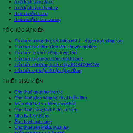
ô dù lệch tâm giá rẻ
ô dù lệch tâm thanh lý
thuê dù lệch tâm
thuê dù lệch tâm vuông
TỔ CHỨC SỰ KIỆN
Tổ chức trung thu, tết thiếu nhi 1 – 6 gần gũi, sáng tạo
Tổ chức hội chợ triển lãm chuyên nghiệp
Tổ chức lễ khởi công động thổ
Tổ chức hội nghị tri ân khách hàng
Tổ chức chương trình chạy ROADSHOW
Tổ chức sự kiện lễ hội cộng đồng
THIẾT BỊ SỰ KIỆN
Cho thuê quạt hơi nước
Cho thuê gian hàng hội trại triển lãm
Mẫu nhà bạt sự kiện, cưới hỏi
Cho thuê cổng hơi, ô dù sự kiện
Nhà Bạt Sự Kiện
Âm thanh ánh sáng
Cho thuê sân khấu, múa lân
Mẫu nhà bạt sự kiện nhỏ