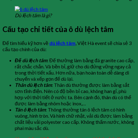
Dù lệch tâm là gì?
Cấu tạo chi tiết của ô dù lệch tâm
Để tìm hiểu kỹ hơn về
dù lệch tâm
, Việt Hà event sẽ chia sẻ 3
cấu tạo chính của dù:
Đế dù lệch tâm
: Đế thường làm bằng đá granite cao cấp,
rất chắc chắn. Và bền bỉ, giữ cho dù đứng vững ngay cả
trong thời tiết xấu. Hơn nữa, bạn hoàn toàn dễ dàng di
chuyển và xếp gọn đế dù lại.
Thân dù lệch tâm
: Thân dù thường được làm bằng sắt
sơn tĩnh điện. Nên có độ bền bỉ cao, không han gỉ, phù
hợp với thời tiết ở nước ta. Bên cạnh đó, thân dù có thể
được làm bằng nhôm hoặc inox,…
Tán ô lệch tâm
: Thông thường tán ô lệch tâm có hình
vuông, hình tròn. Và hình chữ nhật, vải dù được làm bằng
chất liệu vải polyester cao cấp. Không thấm nước, không
phai màu sắc dù.