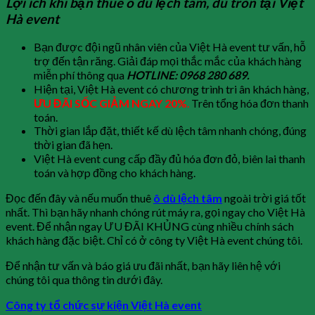
Lợi ích khi bạn thuê ô dù lệch tâm, dù tròn tại Việt
Hà event
Bạn được đội ngũ nhân viên của Việt Hà event tư vấn, hỗ
trợ đến tận răng. Giải đáp mọi thắc mắc của khách hàng
miễn phí thông qua
HOTLINE: 0968 280 689.
Hiện tại, Việt Hà event có chương trình tri ân khách hàng,
ƯU ĐÃI SỐC GIẢM NGAY 20%
.
Trên tổng hóa đơn thanh
toán.
Thời gian lắp đặt, thiết kế dù lệch tâm nhanh chóng, đúng
thời gian đã hẹn.
Việt Hà event cung cấp đầy đủ hóa đơn đỏ, biên lai thanh
toán và hợp đồng cho khách hàng.
Đọc đến đây và nếu muốn thuê
ô dù lệch tâm
ngoài trời giá tốt
nhất. Thì bạn hãy nhanh chóng rút máy ra, gọi ngay cho Việt Hà
event. Để nhận ngay ƯU ĐÃI KHỦNG cùng nhiều chính sách
khách hàng đặc biệt. Chỉ có ở công ty Việt Hà event chúng tôi.
Để nhận tư vấn và báo giá ưu đãi nhất, bạn hãy liên hệ với
chúng tôi qua thông tin dưới đây.
Công ty tổ chức sự kiện Việt Hà event