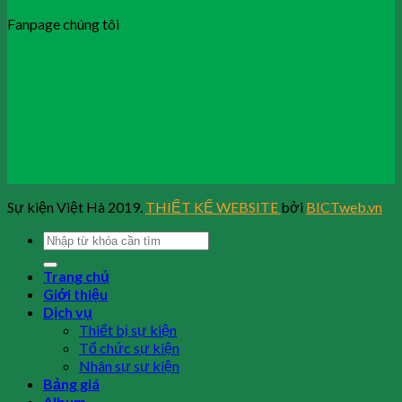
Fanpage chúng tôi
Sự kiện Việt Hà 2019.
THIẾT KẾ WEBSITE
bởi
BICTweb.vn
Trang chủ
Giới thiệu
Dịch vụ
Thiết bị sự kiện
Tổ chức sự kiện
Nhân sự sự kiện
Bảng giá
Album