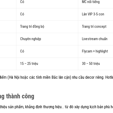
Có
MC nổi tiếng
Có
Lân VIP 3-5 con
Trang trí đồng bộ
Trang trí concept
Chuyên nghiệp
Livestream chuẩn
Có
Flycam + highlight
15 – 25 triệu
30 – 50 triệu
điểm (Hà Nội hoặc các tỉnh miền Bắc lân cận) nhu cầu decor riêng. Hotli
ơng thành công
ới thiệu sản phẩm, khẳng định thương hiệu… từ đó xây dựng kịch bản phù h