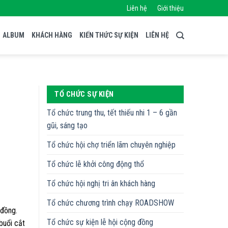
Liên hệ
Giới thiệu
ALBUM
KHÁCH HÀNG
KIẾN THỨC SỰ KIỆN
LIÊN HỆ
TỔ CHỨC SỰ KIỆN
Tổ chức trung thu, tết thiếu nhi 1 – 6 gần
gũi, sáng tạo
Tổ chức hội chợ triển lãm chuyên nghiệp
Tổ chức lễ khởi công động thổ
Tổ chức hội nghị tri ân khách hàng
Tổ chức chương trình chạy ROADSHOW
 đồng.
Tổ chức sự kiện lễ hội cộng đồng
buổi cắt