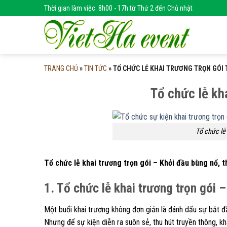
Skip
Thời gian làm việc: 8h00 - 17h từ Thứ 2 đến Chủ nhật
to
content
TRANG CHỦ
»
TIN TỨC
»
TỔ CHỨC LỄ KHAI TRƯƠNG TRỌN GÓI T
Tổ chức lễ kha
Tổ chức lễ 
Tổ chức lễ khai trương trọn gói – Khởi đầu bùng nổ, 
1. Tổ chức lễ khai trương trọn gói –
Một buổi khai trương không đơn giản là đánh dấu sự bắt đầ
Nhưng để sự kiện diễn ra suôn sẻ, thu hút truyền thông, 