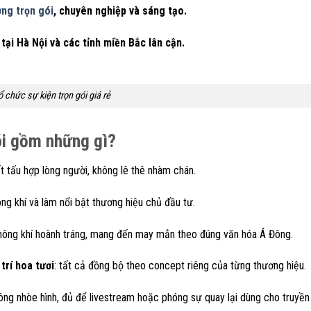
ơng trọn gói
, chuyên nghiệp và sáng tạo.
 tại Hà Nội và các tỉnh miền Bắc lân cận.
ổ chức sự kiện trọn gói giá rẻ
gói gồm những gì?
tiết tấu hợp lòng người, không lê thê nhàm chán.
hông khí và làm nổi bật thương hiệu chủ đầu tư.
không khí hoành tráng, mang đến may mắn theo đúng văn hóa Á Đông.
trí hoa tươi
: tất cả đồng bộ theo concept riêng của từng thương hiệu.
hông nhòe hình, đủ để livestream hoặc phóng sự quay lại dùng cho truyền