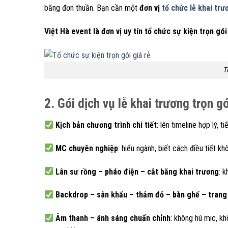
băng đơn thuần. Bạn cần một
đơn vị
tổ chức lễ khai trư
Việt Hà event là đơn vị uy tín tổ chức sự kiện trọn gói
T
2. Gói dịch vụ lễ khai trương trọn 
Kịch bản chương trình chi tiết
: lên timeline hợp lý, 
MC chuyên nghiệp
: hiểu ngành, biết cách điều tiết k
Lân sư rồng – pháo điện – cắt băng khai trương
: 
Backdrop – sân khấu – thảm đỏ – bàn ghế – trang 
Âm thanh – ánh sáng chuẩn chỉnh
: không hú mic, k