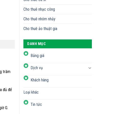
Cho thuê nhạc công
Cho thuê nhóm nhảy
Cho thuê ảo thuật gia
DANH MỤC
Bảng giá
Dịch vụ
ng trăm
Khách hàng
ừa đủ để
Loại khác
Tin tức
giờ G.