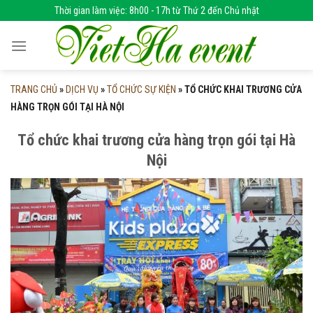
Skip
Thời gian làm việc: 8h00 - 17h từ Thứ 2 đến Chủ nhật
to
content
TRANG CHỦ
»
DỊCH VỤ
»
TỔ CHỨC SỰ KIỆN
»
TỔ CHỨC KHAI TRƯƠNG CỬA
HÀNG TRỌN GÓI TẠI HÀ NỘI
Tổ chức khai trương cửa hàng trọn gói tại Hà
Nội